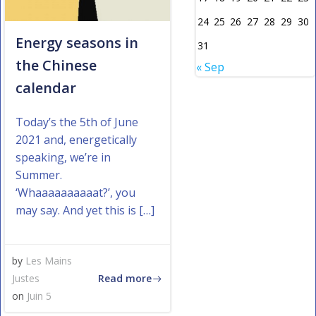
24
25
26
27
28
29
30
Energy seasons in
31
the Chinese
« Sep
calendar
Today’s the 5th of June
2021 and, energetically
speaking, we’re in
Summer.
‘Whaaaaaaaaaat?’, you
may say. And yet this is […]
by
Les Mains
Read more
Justes
on
Juin 5