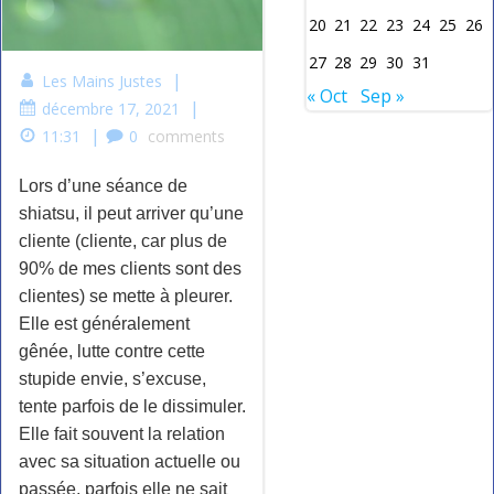
20
21
22
23
24
25
26
27
28
29
30
31
|
Les Mains Justes
« Oct
Sep »
|
décembre 17, 2021
|
11:31
0
comments
Lors d’une séance de
shiatsu, il peut arriver qu’une
cliente (cliente, car plus de
90% de mes clients sont des
clientes) se mette à pleurer.
Elle est généralement
gênée, lutte contre cette
stupide envie, s’excuse,
tente parfois de le dissimuler.
Elle fait souvent la relation
avec sa situation actuelle ou
passée, parfois elle ne sait