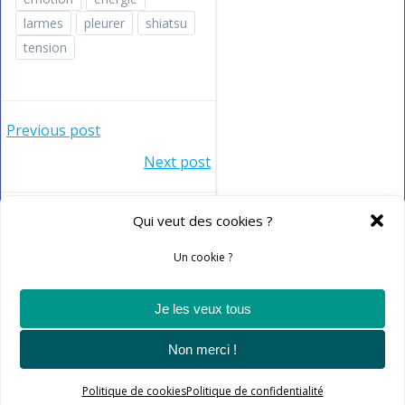
larmes
pleurer
shiatsu
tension
Post
Previous post
Post
Next post
navigation
navigation
Qui veut des cookies ?
Comments are closed
Un cookie ?
Je les veux tous
© 2026 Les mains justes. Created for free using
Non merci !
WordPress and
Colibri
Politique de cookies
Politique de confidentialité