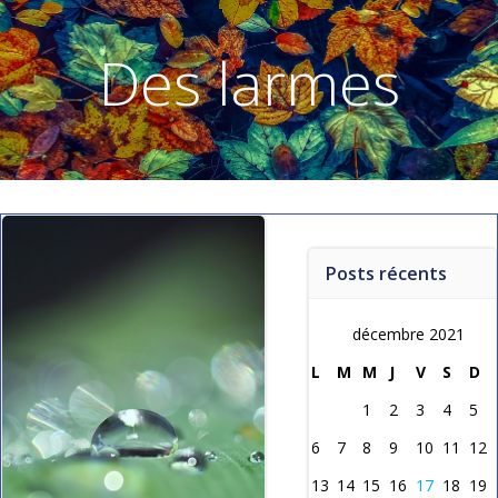
Aller
au
Des larmes
contenu
Posts récents
décembre 2021
L
M
M
J
V
S
D
1
2
3
4
5
6
7
8
9
10
11
12
13
14
15
16
17
18
19