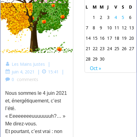
L
M
M
J
V
S
D
1
2
3
4
5
6
7
8
9
10
11
12
13
14
15
16
17
18
19
20
21
22
23
24
25
26
27
28
29
30
|
Les Mains Justes
Oct »
|
|
juin 4, 2021
15:41
0
comments
Nous sommes le 4 juin 2021
et, énergétiquement, c’est
l’été.
« Eeeeeeeeuuuuuuuh?… »
Me direz-vous.
Et pourtant, c’est vrai : non