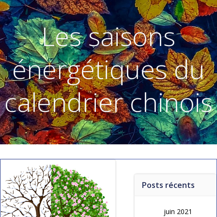
Aller
au
Les saisons
contenu
énergétiques du
calendrier chinois
Posts récents
juin 2021